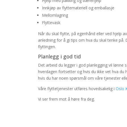
Hjelp med pakking og bærehjelp
Innkjøp av flyttemateriell og emballasje
Mellomlagring
Flyttevask
Når du skal flytte, på egenhånd eller ved hjelp av
anledning for å gi tips om hva du skal tenke på. D
flyttingen.
Planlegg i god tid
Det arbeid du legger i god planlegging vil lønne se
hverdagen fortsetter og hvis du ikke vet hva du
hvis du har noen spørsmål om våre tjenester eller
Våre flyttetjenester utføres hovedsakelig i
Oslo
Vi ser frem mot å høre fra deg.