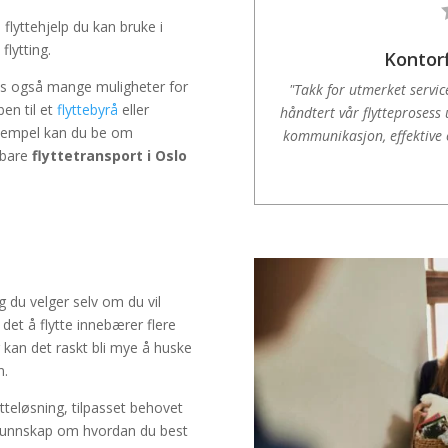
 flyttehjelp du kan bruke i
lytting.
Kontorf
es også mange muligheter for
"Takk for utmerket servic
ben til et
flyttebyrå
eller
håndtert vår flytteprosess 
 eksempel kan du be om
kommunikasjon, effektive o
r bare
flyttetransport i Oslo
og du velger selv om du vil
 det å flytte innebærer flere
kan det raskt bli mye å huske
n.
tteløsning, tilpasset behovet
 kunnskap om hvordan du best