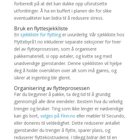
forberedt på at det kan dukke opp uforutsette
utfordringer. Å ha en buffert i planen din for slike
eventualiteter kan bidra til å redusere stress.
Bruk en flyttesjekkliste
En
sjekkliste for flytting
er uvurderlig. Vår sjekkliste hos
Flyttebyrå1.no inkluderer separate seksjoner for hver
del av flytteprosessen, som å organisere
pakkemateriell, si opp avtaler, og kvitte seg med
unødvendige gjenstander. Denne sjekklisten vil hjelpe
deg å holde oversikten over alt som må gjøres, og
sikrer at ingenting blir glemt.
Organisering av flytteprosessen
Før du begynner å pakke, ta deg tid til å grundig
gjennomgå alle dine eiendeler. Bestem hva du virkelig
trenger og bruker. Ting som ikke lenger er nødvendige
kan gis bort,
selges på Finn.no
eller møbler til Secundo,
eller doneres til veldedighet. Dette reduserer antallet
gjenstander du trenger å flytte, sparer plass, og
reduserer flyttekostnadene. I tillegg bidrar det til en