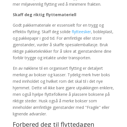
mer miljøvennlig flytting ved å minimere frakten.
Skaff deg riktig flyttemateriell
Godt pakkemateriale er essensielt for en trygg og
effektiv flytting. Skaff deg solide
flytteesker
, bobleplast,
og pakkepapir i god tid. For ømfintlige eller store
gjenstander, vurder å skaffe spesialemballasje. Bruk
riktige pakketeknikker for å sikre at gjenstandene dine
forblir trygge og intakte under transporten.
En av nøklene til en organisert flytting er detaljert
merking av bokser og kasser. Tydelig merk hver boks
med innholdet og hvilket rom det skal til i det nye
hjemmet. Dette vil ikke bare gjøre utpakkingen enklere,
men også hjelpe flyttefolkene å plassere boksene på
riktige steder. Husk også å merke bokser som
inneholder ømfintlige gjenstander med "Fragile" eller
lignende advarsler.
Forbered deg til flyttedagen