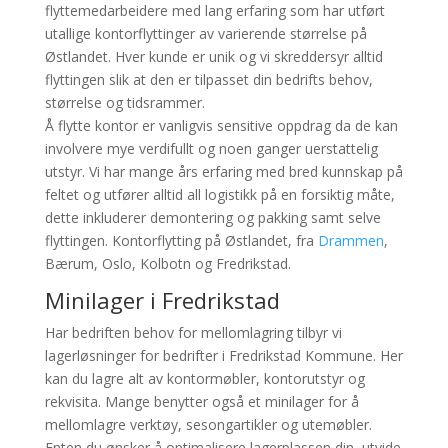
flyttemedarbeidere med lang erfaring som har utført
utallige kontorflyttinger av varierende størrelse på
Østlandet. Hver kunde er unik og vi skreddersyr alltid
flyttingen slik at den er tilpasset din bedrifts behov,
størrelse og tidsrammer.
Å flytte kontor er vanligvis sensitive oppdrag da de kan
involvere mye verdifullt og noen ganger uerstattelig
utstyr. Vi har mange års erfaring med bred kunnskap på
feltet og utfører alltid all logistikk på en forsiktig måte,
dette inkluderer demontering og pakking samt selve
flyttingen. Kontorflytting på Østlandet, fra
Drammen
,
Bærum, Oslo, Kolbotn og Fredrikstad.
Minilager i Fredrikstad
Har bedriften behov for mellomlagring tilbyr vi
lagerløsninger for bedrifter i Fredrikstad Kommune. Her
kan du lagre alt av kontormøbler, kontorutstyr og
rekvisita. Mange benytter også et minilager for å
mellomlagre verktøy, sesongartikler og utemøbler.
Enten du ønsker å optimalisere lagerplassen din, utvide