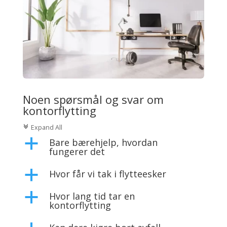
Noen spørsmål og svar om
kontorflytting
Expand All
c
Bare bærehjelp, hvordan
a
fungerer det
Hvor får vi tak i flytteesker
a
Hvor lang tid tar en
a
kontorflytting