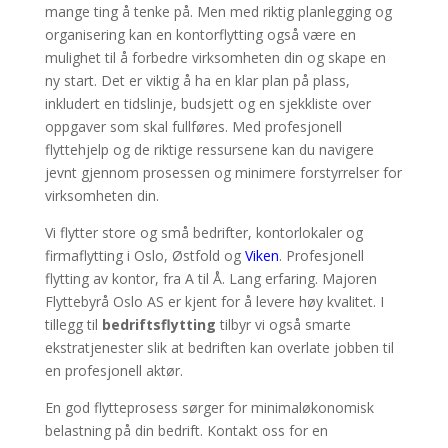
mange ting å tenke på. Men med riktig planlegging og
organisering kan en kontorflytting også være en
mulighet til å forbedre virksomheten din og skape en
ny start. Det er viktig å ha en klar plan på plass,
inkludert en tidslinje, budsjett og en sjekkliste over
oppgaver som skal fullføres. Med profesjonell
flyttehjelp og de riktige ressursene kan du navigere
jevnt gjennom prosessen og minimere forstyrrelser for
virksomheten din.
Vi flytter store og små bedrifter, kontorlokaler og
firmaflytting i Oslo, Østfold og
Viken
. Profesjonell
flytting av kontor, fra A til Å. Lang erfaring. Majoren
Flyttebyrå Oslo AS er kjent for å levere høy kvalitet. I
tillegg til
bedriftsflytting
tilbyr vi også smarte
ekstratjenester slik at bedriften kan overlate jobben til
en profesjonell aktør.
En god flytteprosess sørger for minimaløkonomisk
belastning på din bedrift. Kontakt oss for en