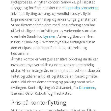
flytteprosess. Vi flytter kontor i Sandvika, på Filipstad
Brygge og for flere butikker rundt
Sandvika Storsenter
.
Inkludert flytting av tungt og verdifullt utstyr, flytte
kopimaskiner, brannskap og andre tunge gjenstander.
Vi har flyttemedarbeidere med lang erfaring som har
utført utallige kontorflyttinger av varierende størrelse
over hele Sandvika,
Lysaker
, Asker og Bærum. Hver
kunde er unik og vi skreddersyr alltid flyttingen slik at
den er tilpasset din bedrifts behov, størrelse og
tidsrammer.
Å flytte kontor er vanligvis sensitive oppdrag da de kan
involvere mye verdifullt og noen ganger uerstattelig
utstyr. Vi har mange års erfaring med bred kunnskap på
feltet og utfører alltid all logistikk på en forsiktig måte,
dette inkluderer demontering og pakking samt selve
flyttingen. Kontorflytting på Østlandet, fra
Drammen
,
Bærum, Oslo, Kolbotn og Fredrikstad.
Pris på kontorflytting
Vi tilbyr gratis befaring og veiledning. Når vi har fått et