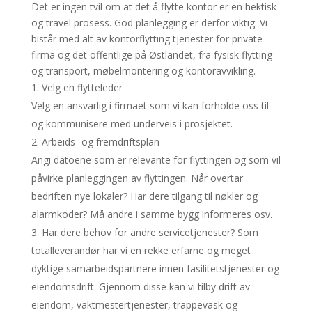
Det er ingen tvil om at det å flytte kontor er en hektisk
og travel prosess. God planlegging er derfor viktig. Vi
bistår med alt av kontorflytting tjenester for private
firma og det offentlige på Østlandet, fra fysisk flytting
og transport, møbelmontering og kontoravvikling.
Velg en flytteleder
Velg en ansvarlig i firmaet som vi kan forholde oss til
og kommunisere med underveis i prosjektet.
Arbeids- og fremdriftsplan
Angi datoene som er relevante for flyttingen og som vil
påvirke planleggingen av flyttingen. Når overtar
bedriften nye lokaler? Har dere tilgang til nøkler og
alarmkoder? Må andre i samme bygg informeres osv.
Har dere behov for andre servicetjenester? Som
totalleverandør har vi en rekke erfarne og meget
dyktige samarbeidspartnere innen fasilitetstjenester og
eiendomsdrift. Gjennom disse kan vi tilby drift av
eiendom, vaktmestertjenester, trappevask og